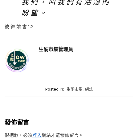
我 們 ， 叫 我 們 有 活 潑 的
盼 望 。
彼 得 前 書 1:3
生酮市集管理員
Posted in:
生酮市集
,
網誌
發佈留言
很抱歉，必須
登入
網站才能發佈留言。