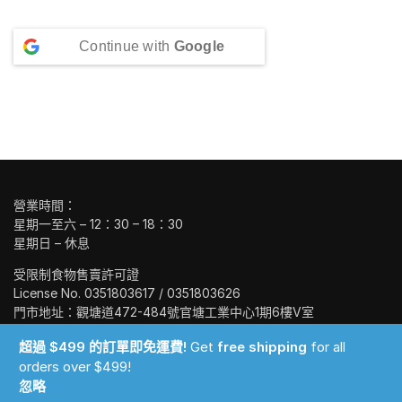
Continue with
Google
營業時間：
星期一至六 – 12：30 – 18：30
星期日 – 休息
受限制食物售賣許可證
License No. 0351803617 / 0351803626
門市地址：觀塘道472-484號官塘工業中心1期6樓V室
Unit V, 6/F, Kwun Tong Industrial Center Phase 1, No. 472-484
超過 $499 的訂單即免運費!
Get
free shipping
for all
Kwun Tong Road,
orders over $499!
Kwun Tong
忽略