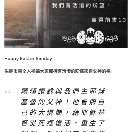
Happy Easter Sunday
生酮市集仝人祝福大家都擁有活潑的盼望來自父神的福!
願 頌 讚 歸 與 我 們 主 耶 穌
基 督 的 父 神 ！ 他 曾 照 自
己 的 大 憐 憫 ， 藉 耶 穌 基
督 從 死 裡 復 活 ， 重 生 了