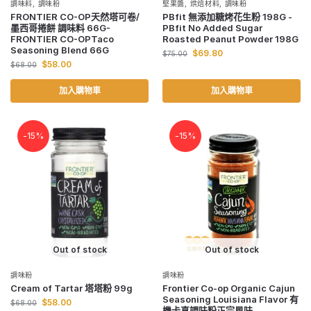
調味料
,
調味粉
堅果醬
,
烘焙材料
,
調味粉
FRONTIER CO-OP天然塔可卷/
PBfit 無添加糖烤花生粉 198G -
墨西哥捲餅 調味料 66G-
PBfit No Added Sugar
FRONTIER CO-OPTaco
Roasted Peanut Powder 198G
Seasoning Blend 66G
$
69.80
$
75.00
$
58.00
$
68.00
加入購物車
加入購物車
-15%
-15%
Out of stock
Out of stock
調味粉
調味粉
Cream of Tartar 塔塔粉 99g
Frontier Co-op Organic Cajun
Seasoning Louisiana Flavor 有
$
58.00
$
68.00
機卡真調味粉正宗風味