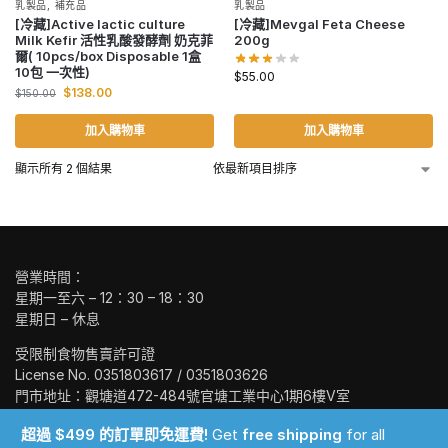
乳製品
,
補充品
乳製品
[冷藏]Active lactic culture
[冷藏]Mevgal Feta Cheese
Milk Kefir 活性乳酸發酵劑 奶克菲
200g
爾( 10pcs/box Disposable 1盒
10包 一次性)
$
55.00
$
138.00
$
150.00
加入購物車
加入購物車
顯示所有 2 個結果
營業時間：
星期一至六 – 12：30 – 18：30
星期日 – 休息
受限制食物售賣許可證
License No. 0351803617 / 0351803626
門市地址：觀塘道472-484號官塘工業中心1期6樓V室
Unit V, 6/F, Kwun Tong Industrial Center Phase 1, No. 472-484
超過 $499 的訂單即免運費!
Get
free shipping
for all
Kwun Tong Road,