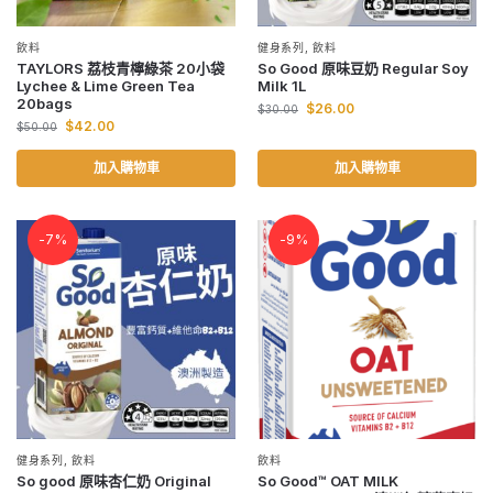
飲料
健身系列
,
飲料
TAYLORS 荔枝青檸綠茶 20小袋
So Good 原味豆奶 Regular Soy
Lychee & Lime Green Tea
Milk 1L
20bags
$
26.00
$
30.00
$
42.00
$
50.00
加入購物車
加入購物車
-7%
-9%
健身系列
,
飲料
飲料
So good 原味杏仁奶 Original
So Good™ OAT MILK