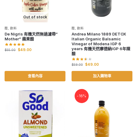
Out of stock
醋
,
飲料
醋
,
飲料
De Nigris 有機天然無過濾帶”
Andrea Milano 1889 DETOX
Mother” 蘋果醋
Italian Organic Balsamic
Vinegar of Modena IGP 6
years 有機天然摩德納IGP 6年陳
$
49.00
$
55.00
醋
$
49.00
$
59.00
查看內容
加入購物車
-16%