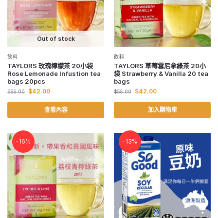
Out of stock
飲料
飲料
TAYLORS 玫瑰檸檬茶 20小袋
TAYLORS 草莓雲尼拿綠茶 20小
Rose Lemonade Infustion tea
袋 Strawberry & Vanilla 20 tea
bags 20pcs
bags
$
42.00
$
42.00
$
55.00
$
55.00
查看內容
加入購物車
-16%
-13%