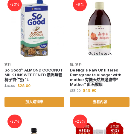
-20%
-9%
Out of stock
飲料
醋
,
飲料
So Good™ ALMOND COCONUT
De Nigris Raw Unfiltered
MILK UNSWEETENED 澳洲無糖
Pomrgranate Vinegar with
椰子杏仁奶 1L
mother 有機天然無過濾帶”
Mother” 紅石榴醋
$
28.00
$
35.00
$
49.90
$
55.00
加入購物車
查看內容
-27%
-23%