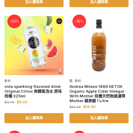
加入購物車
加入購物車
-25%
-15%
飲料
醋
,
飲料
vida sparkling flavored drink
Andrea Milano 1889 DETOX
Original Citrus 無糖氣泡水 原味
Organic Apple Cider Vinegar
柑橘 325ml
With Mother 有機天然無過濾帶
Mother 蘋果醋 1 Litre
$
9.00
$
12.00
$
58.90
$
69.00
加入購物車
加入購物車