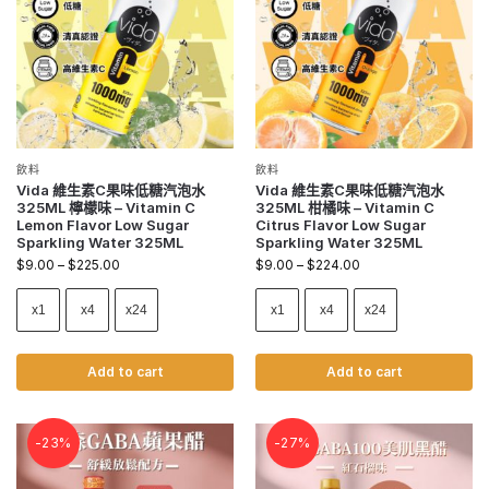
飲料
飲料
Vida 維生素C果味低糖汽泡水
Vida 維生素C果味低糖汽泡水
325ML 檸檬味 – Vitamin C
325ML 柑橘味 – Vitamin C
Lemon Flavor Low Sugar
Citrus Flavor Low Sugar
Sparkling Water 325ML
Sparkling Water 325ML
$
9.00
–
$
225.00
$
9.00
–
$
224.00
x1
x4
x24
x1
x4
x24
Add to cart
Add to cart
-23%
-27%