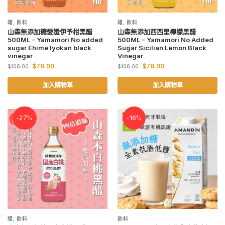
醋
,
飲料
醋
,
飲料
山森無添加糖愛媛伊予柑黑醋
山森無添加西西里檸檬黑醋
500ML – Yamamori No added
500ML – Yamamori No Added
sugar Ehime Iyokan black
Sugar Sicilian Lemon Black
vinegar
Vinegar
$
78.90
$
78.90
$
108.00
$
108.00
加入購物車
加入購物車
-27%
-16%
醋
,
飲料
飲料