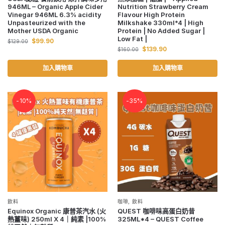
946ML – Organic Apple Cider
Nutrition Strawberry Cream
Vinegar 946ML 6.3% acidity
Flavour High Protein
Unpasteurized with the
Milkshake 330ml*4 | High
Mother USDA Organic
Protein | No Added Sugar |
Low Fat |
$
99.90
$
129.00
$
139.90
$
160.00
加入購物車
加入購物車
-10%
-35%
飲料
咖啡
,
飲料
Equinox Organic 康普茶汽水 (火
QUEST 咖啡味高蛋白奶昔
熱薑味) 250ml X 4｜純素 |100%
325ML*4 – QUEST Coffee