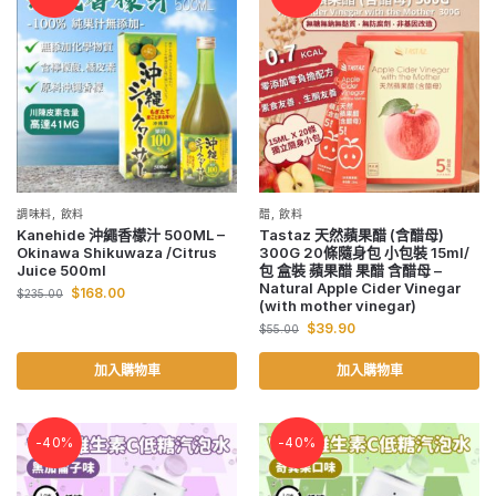
調味料
,
飲料
醋
,
飲料
Kanehide 沖繩香檬汁 500ML –
Tastaz 天然蘋果醋 (含醋母)
Okinawa Shikuwaza /Citrus
300G 20條隨身包 小包裝 15ml/
Juice 500ml
包 盒裝 蘋果醋 果醋 含醋母 –
Natural Apple Cider Vinegar
$
168.00
$
235.00
(with mother vinegar)
$
39.90
$
55.00
加入購物車
加入購物車
-40%
-40%