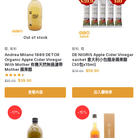
Out of stock
醋
,
飲料
飲料
,
醋
Andrea Milano 1889 DETOX
DE NIGRIS Apple Cider Vinegar
Organic Apple Cider Vinegar
sachet 意大利小包隨身蘋果醋
With Mother 有機天然無過濾帶
(30包x15ml)
Mother 蘋果醋
$
59.90
$
78.00
$
39.90
$
55.00
查看內容
加入購物車
-17%
-15%