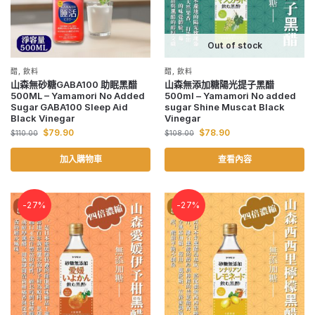
Out of stock
醋
,
飲料
醋
,
飲料
山森無砂糖GABA100 助眠黑醋
山森無添加糖陽光提子黑醋
500ML – Yamamori No Added
500ml – Yamamori No added
Sugar GABA100 Sleep Aid
sugar Shine Muscat Black
Black Vinegar
Vinegar
$
79.90
$
78.90
$
110.00
$
108.00
加入購物車
查看內容
-27%
-27%