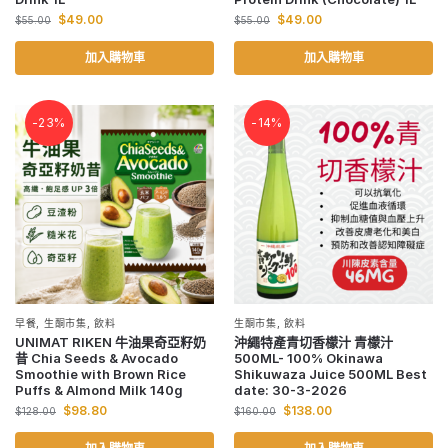
$
49.00
$
49.00
$
55.00
$
55.00
加入購物車
加入購物車
-23%
-14%
早餐
,
生酮市集
,
飲料
生酮市集
,
飲料
UNIMAT RIKEN 牛油果奇亞籽奶
沖繩特產青切香檬汁 青檬汁
昔 Chia Seeds & Avocado
500ML- 100% Okinawa
Smoothie with Brown Rice
Shikuwaza Juice 500ML Best
Puffs & Almond Milk 140g
date: 30-3-2026
$
98.80
$
138.00
$
128.00
$
160.00