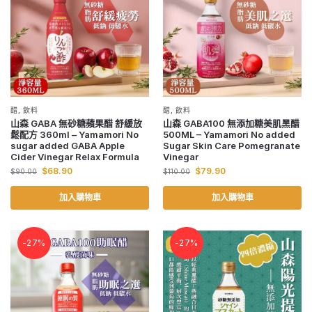
醋
,
飲料
醋
,
飲料
山森 GABA 無砂糖蘋果醋 舒緩放
山森 GABA100 無添加糖美肌黑醋
鬆配方 360ml – Yamamori No
500ML – Yamamori No added
sugar added GABA Apple
Sugar Skin Care Pomegranate
Cider Vinegar Relax Formula
Vinegar
$
68.90
$
79.90
$
90.00
$
110.00
加入購物車
加入購物車
-27%
-27%