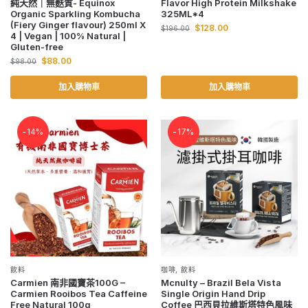
純天然｜無麩質- Equinox
Flavor High Protein Milkshake
Organic Sparkling Kombucha
325ML*4
(Fiery Ginger flavour) 250ml X
$
128.00
$
196.00
4 | Vegan | 100% Natural |
Gluten-free
$
88.00
$
98.00
加入購物車
加入購物車
-14%
-17%
飲料
咖啡
,
飲料
Carmien 南非國寶茶100G –
Mcnulty – Brazil Bela Vista
Carmien Rooibos Tea Caffeine
Single Origin Hand Drip
Free Natural 100g
Coffee 巴西貝拉維斯塔特色風味