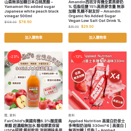
山森無添加糖日本白桃黑醋 –
Amandin西班牙有機全素燕麥奶
Yamamori No added sugar
1L 低脂低鹽 15%高燕麥含量 無添
Japanese white peach black
加糖 乳糖不耐友好 – Amandin
vinegar 500ml
Organic No Added Sugar
Vegan Low Salt Oat Drink 1L
$
78.90
$
108.00
$
29.50
$
35.00
加入購物車
加入購物車
-23%
-13%
醋
,
飲料
飲料
FairChild’s美國有機6.3%酸度蘋
Applied Nutrition 高蛋白奶昔士
果醋 超濃縮無加水 醋母酵素保留
多啤梨奶油味 330ml*4 | 高蛋白 |
USDA認證 餐前飲用 涼拌調味多用
無添加糖 | 低脂 | – Applied