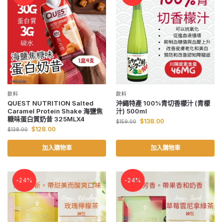
飲料
飲料
QUEST NUTRITION Salted
沖繩特產 100%青切香檬汁 (青檬
Caramel Protein Shake 海鹽焦
汁) 500ml
糖味蛋白質奶昔 325MLX4
$
138.00
$
159.00
$
128.00
$
138.00
加入購物車
加入購物車
-24%
-24%