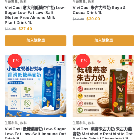
生酮市集
,
飲料
生酮市集
,
飲料
ViviCosi 意大利低糖杏仁奶 Low-
ViviCosi 朱古力豆奶 Soya &
Sugar Low-Fat Low-Salt
Cocoa Drink 1L
Gluten-Free Almond Milk
$
30.00
$
42.00
Plant Drink 1L
$
27.40
$
34.90
加入購物車
加入購物車
-11%
-11%
生酮市集
,
飲料
生酮市集
,
飲料
ViviCosi 低糖燕麥奶 Low-Sugar
ViviCosi 燕麥朱古力奶 朱古力燕
Low-Fat Low-Salt Immune Oat
麥奶 Metabolic Postbiotic Oat
Drink 1L
Protein Drink (Chocolate) 1L