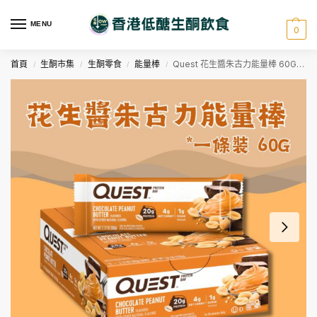
MENU
0
首頁
生酮市集
生酮零食
能量棒
Quest 花生醬朱古力能量棒 60G (一條裝) – Quest Protein Bar Peanut Butter Choco Bar 60G (one piece)
/
/
/
/