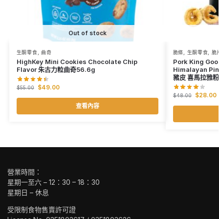
Out of stock
生酮零食
,
曲奇
脆條
,
生酮零食
,
脆
HighKey Mini Cookies Chocolate Chip
Pork King Goo
Flavor 朱古力粒曲奇56.6g
Himalayan Pin
豬皮 喜馬拉雅
$
49.00
$
55.00
$
28.00
$
48.00
查看內容
營業時間：
星期一至六 – 12：30 – 18：30
星期日 – 休息
受限制食物售賣許可證