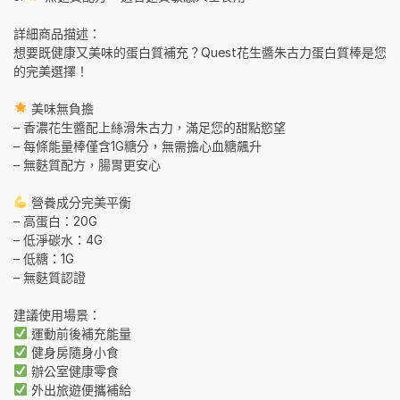
詳細商品描述：
想要既健康又美味的蛋白質補充？Quest花生醬朱古力蛋白質棒是您
的完美選擇！
美味無負擔
– 香濃花生醬配上絲滑朱古力，滿足您的甜點慾望
– 每條能量棒僅含1G糖分，無需擔心血糖飆升
– 無麩質配方，腸胃更安心
營養成分完美平衡
– 高蛋白：20G
– 低淨碳水：4G
– 低糖：1G
– 無麩質認證
建議使用場景：
運動前後補充能量
健身房隨身小食
辦公室健康零食
外出旅遊便攜補給