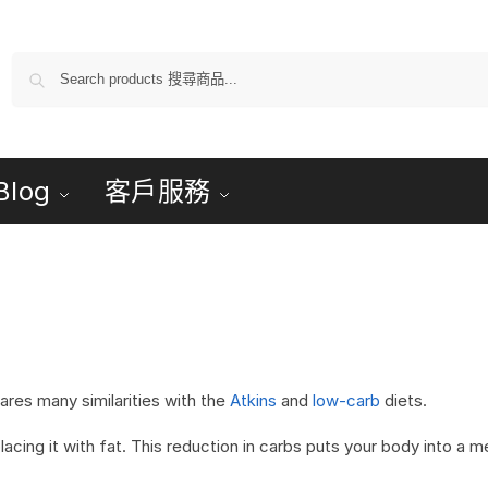
Blog
客戶服務
hares many similarities with the
Atkins
and
low-carb
diets.
lacing it with fat. This reduction in carbs puts your body into a m