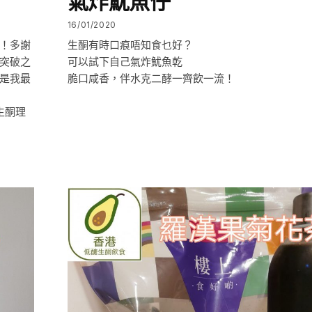
氣炸魷魚仔
16/01/2020
！多謝
生酮有時口痕唔知食乜好？
突破之
可以試下自己氣炸魷魚乾
是我最
脆口咸香，伴水克二酵一齊飲一流！
生酮理