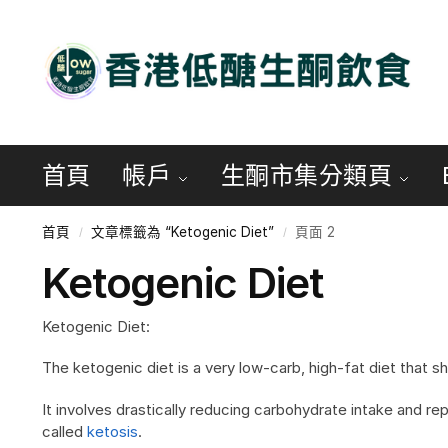
首頁
帳戶
生酮市集分類頁
首頁
文章標籤為 “Ketogenic Diet”
頁面 2
/
/
Ketogenic Diet
Ketogenic Diet:
The ketogenic diet is a very low-carb, high-fat diet that s
It involves drastically reducing carbohydrate intake and rep
called
ketosis
.