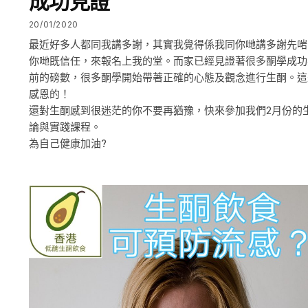
成功見證
20/01/2020
最近好多人都同我講多謝，其實我覺得係我同你哋講多謝先啱
你哋既信任，來報名上我的堂。而家已經見證著很多酮學成功
前的磅數，很多酮學開始帶著正確的心態及觀念進行生酮。這
感恩的！
還對生酮感到很迷茫的你不要再猶豫，快來參加我們2月份的
論與實踐課程。
為自己健康加油?