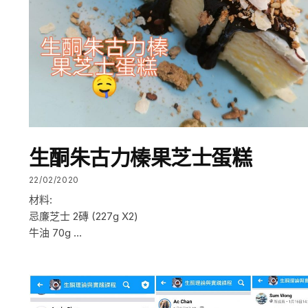
生酮朱古力榛果芝士蛋糕
22/02/2020
材料:
忌廉芝士 2磚 (227g X2)
牛油 70g …